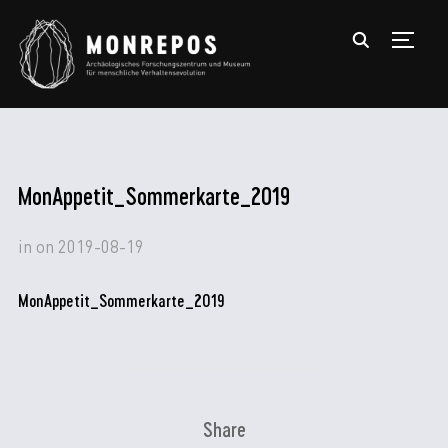
TOGGL
MonAppetit_Sommerkarte_2019
in
on
2019-08-19
MonAppetit_Sommerkarte_2019
Share