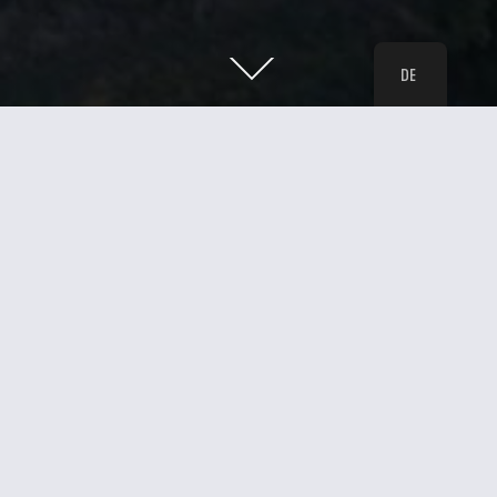
DE
Presse
|
Kontakt
IMPRESSUM
DATENSCHUTZ
#PALEOMONREPOS
instagram
facebook
bluesky
youtube
tripadvisor
vimeo