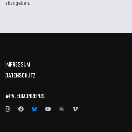
abzugeben.
IMPRESSUM
DATENSCHUTZ
#PALEOMONREPOS
instagram
facebook
bluesky
youtube
tripadvisor
vimeo