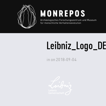
Leibniz_Logo_D
in
on
2018-09-04