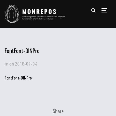
TOGGL
FontFont-DINPro
in
on
2018-09-04
FontFont-DINPro
Share