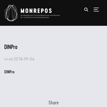
TOGGL
DINPro
in
on
2018-09-04
DINPro
Share