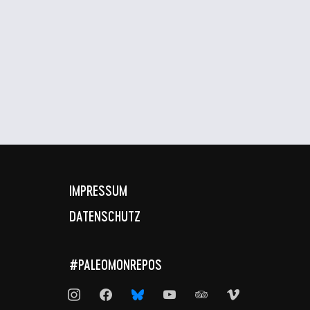
IMPRESSUM
DATENSCHUTZ
#PALEOMONREPOS
instagram
facebook
bluesky
youtube
tripadvisor
vimeo