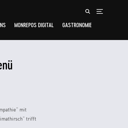
TOGGLE SIDEB
UNS
MONREPOS DIGITAL
GASTRONOMIE
enü
mpathie“ mit
athirsch“ trifft