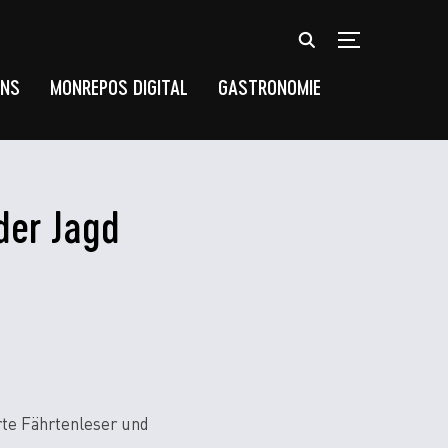
TOGGLE SIDEB
UNS
MONREPOS DIGITAL
GASTRONOMIE
der Jagd
rte Fährtenleser und