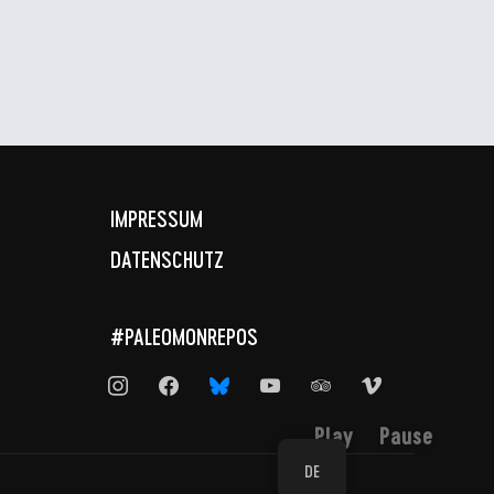
IMPRESSUM
DATENSCHUTZ
#PALEOMONREPOS
instagram
facebook
bluesky
youtube
tripadvisor
vimeo
Play
Pause
DE