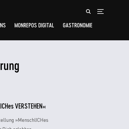
TOGGLE SIDEB
UNS
MONREPOS DIGITAL
GASTRONOMIE
erung
chlICHes VERSTEHEN«
stellung »MenschlICHes