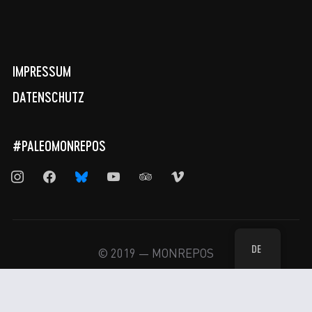
IMPRESSUM
DATENSCHUTZ
#PALEOMONREPOS
instagram
facebook
bluesky
youtube
tripadvisor
vimeo
DE
© 2019 — MONREPOS
WPZOOM
Designed by