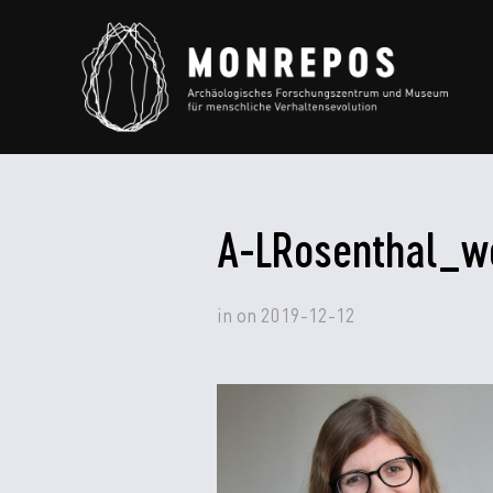
A-LRosenthal_
in
on
2019-12-12