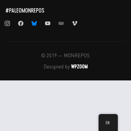
#PALEOMONREPOS
instagram
facebook
bluesky
youtube
tripadvisor
vimeo
© 2019 — MONREPOS
WPZOOM
Designed by
EN