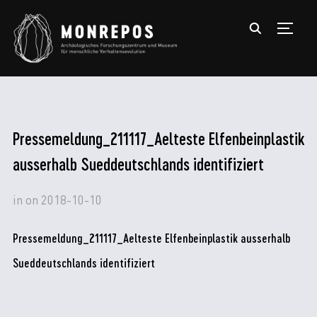
TOGGL
Pressemeldung_211117_Aelteste Elfenbeinplastik
ausserhalb Sueddeutschlands identifiziert
in
on
2018-10-10
Pressemeldung_211117_Aelteste Elfenbeinplastik ausserhalb
Sueddeutschlands identifiziert