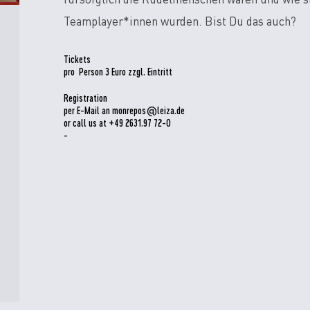
fürsorglich die Rudelmenschen waren und wie si
Teamplayer*innen wurden. Bist Du das auch?
Tickets
pro Person 3 Euro zzgl. Eintritt
Registration
per E-Mail an monrepos@leiza.de
or call us at +49 2631.97 72-0
-